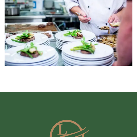
REZERVASYON
BIZE
ULAŞIN
KIŞISEL
VERILER