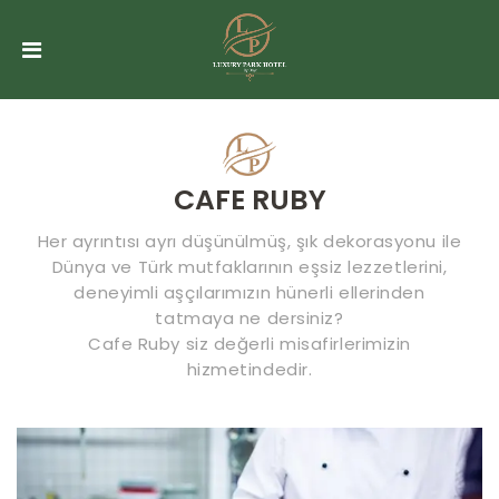
ANASAYFA
HAKKIMIZDA
ODALAR
TOPLANTI
CAFE RUBY
SALONU
&
Her ayrıntısı ayrı düşünülmüş, şık dekorasyonu ile
Dünya ve Türk mutfaklarının eşsiz lezzetlerini,
ORGANIZASYONLAR
deneyimli aşçılarımızın hünerli ellerinden
tatmaya ne dersiniz?
SPA
Cafe Ruby siz değerli misafirlerimizin
hizmetindedir.
CAFE
RUBY
GALERI