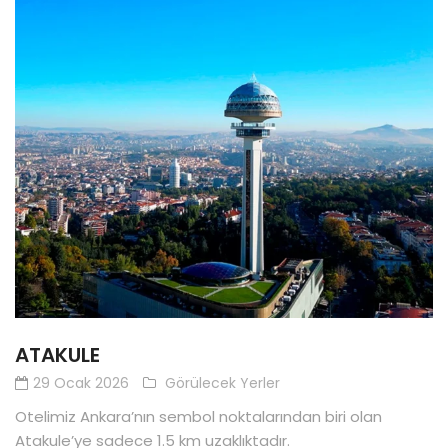
REZERVASYON
BIZE
ULAŞIN
KIŞISEL
VERILER
ATAKULE
29 Ocak 2026
Görülecek Yerler
Otelimiz Ankara’nın sembol noktalarından biri olan
Atakule’ye sadece 1.5 km uzaklıktadır.