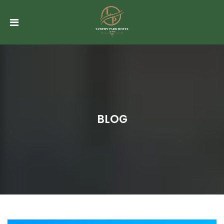
ANASAYFA
HAKKIMIZDA
ODALAR
TOPLANTI
SALONU
&
BLOG
ORGANIZASYONLAR
SPA
CAFE
RUBY
GALERI