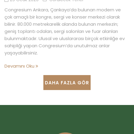
Congresium Ankara, Çankaya’da bulunan modern ve
çok amaçlı bir kongre, sergi ve konser merkezi olarak
bilinir. 80.000 metrekarelik alanda bulunan merkezin;
geniş toplantı odaları, sergi salonları ve fuar alanları
bulunmaktadır. Ulusal ve uluslararası birçok etkinliğe ev
sahipliği yapan Congresium’da unutulmaz anlar
yaşayabilirsiniz.
Devamını Oku
DAHA FAZLA GÖR