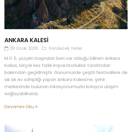
ANKARA KALESI
29 Ocak 2026
Görülecek Yerler
M.Ö 5. yüzyılın başından beri var olduğu bilinen Ankara
Kalesi, birçok kez farklı imparatorluklar tarafından
bakımdan geçirilmiştir. Günümüzde çeşitli festivallere de
sık sık ev sahipliği yapan Ankara Kalesi’ne, şehir
merkezinde bulunan lokasyonumuzla kolayca ulaşım
sağlayabilirsiniz.
Devamını Oku