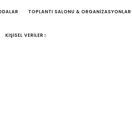
ODALAR
TOPLANTI SALONU & ORGANIZASYONLAR
KIŞISEL VERILER
RÜLECEK YER