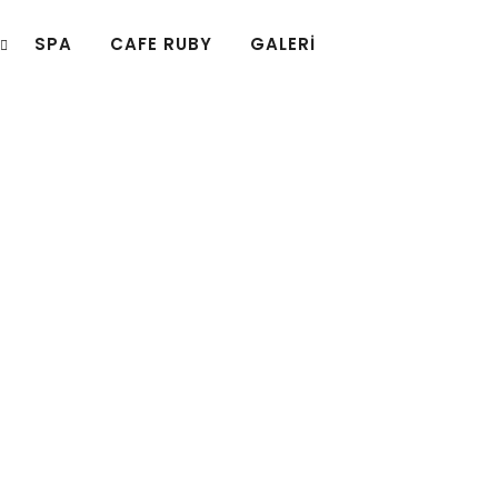
SPA
CAFE RUBY
GALERI
REZERVASYON
LER