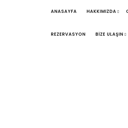
ANASAYFA
HAKKIMIZDA
REZERVASYON
BIZE ULAŞIN
Tel:
(0312) 435 85 85
GÖ