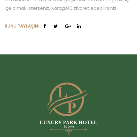
içe olmak isterseniz, Karagöl’ü ziyaret edebilirsiniz.
BUNU PAYLAŞIN: