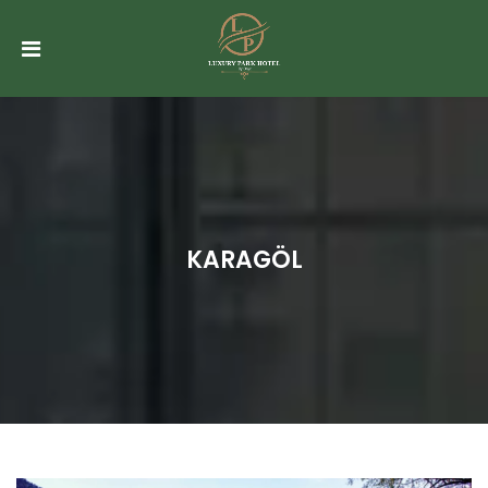
ANASAYFA
HAKKIMIZDA
ODALAR
TOPLANTI
SALONU
&
KARAGÖL
ORGANIZASYONLAR
SPA
CAFE
RUBY
GALERI