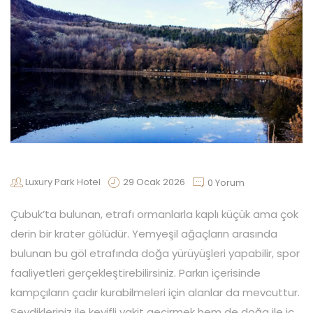
REZERVASYON
BIZE
ULAŞIN
KIŞISEL
VERILER
Luxury Park Hotel
29 Ocak 2026
0 Yorum
Çubuk’ta bulunan, etrafı ormanlarla kaplı küçük ama çok
derin bir krater gölüdür. Yemyeşil ağaçların arasında
bulunan bu göl etrafında doğa yürüyüşleri yapabilir, spor
faaliyetleri gerçekleştirebilirsiniz. Parkın içerisinde
kampçıların çadır kurabilmeleri için alanlar da mevcuttur.
Sevdikleriniz ile keyifli vakit geçirmek hem de doğa ile iç