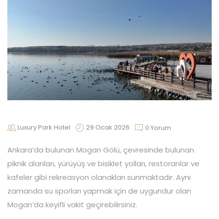
REZERVASYON
BIZE
ULAŞIN
KIŞISEL
VERILER
Luxury Park Hotel
29 Ocak 2026
0 Yorum
Ankara’da bulunan Mogan Gölü, çevresinde bulunan
piknik alanları, yürüyüş ve bisiklet yolları, restoranlar ve
kafeler gibi rekreasyon olanakları sunmaktadır. Aynı
zamanda su sporları yapmak için de uygundur olan
Mogan’da keyifli vakit geçirebilirsiniz.