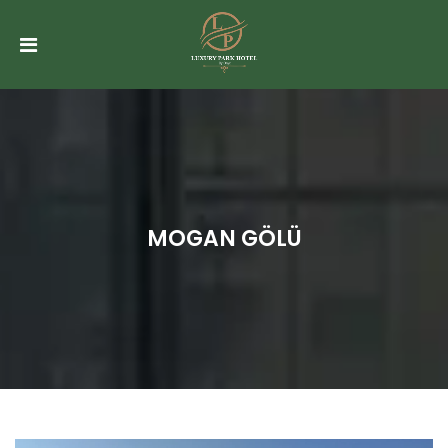
ANASAYFA
HAKKIMIZDA
ODALAR
TOPLANTI
SALONU
&
MOGAN GÖLÜ
ORGANIZASYONLAR
SPA
CAFE
RUBY
GALERI